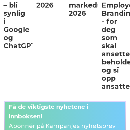
– bli
2026
markedssjef
Employ
synlig
2026
Brandi
i
- for
Google
deg
og
som
ChatGPT
skal
ansette
behold
og si
opp
ansatte
Få de viktigste nyhetene i
innboksen!
Abonnér på Kampanjes nyhetsbrev