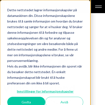
Dette nettstedet lagrer informasjonskapsler på
datamaskinen din. Disse informasjonskapslene
brukes til å samle informasjon om hvordan du bruker
nettstedet og sørger for at vi husker deg. Vi bruker
denne informasjonen til å forbedre og tilpasse
søkeleseopplevelsen din og for analyser og
ytelsesberegninger om våre besøkende både på
dette nettstedet og andre medier. For å finne ut
mer om informasjonskapslene vi bruker, se vår
personvernerklæring.
Hvis du avslår, blir ikke informasjonen din sporet når
du besøker dette nettstedet. Én enkelt
informasjonskapsel blir brukt til å huske
preferansen din om ikke å bli sporet.
Vilde Vågsland
Innstillinger for informasjonskapsler
Seniorrådgiver og fagsjef for
Godta
Avslå