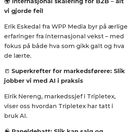
🌍 Internasjonal skalering for B2B – alt
vi gjorde feil
Erik Eskedal fra WPP Media byr på ærlige
erfaringer fra internasjonal vekst – med
fokus på både hva som gikk galt og hva
de lærte.
📒
Superkrefter for markedsførere: Slik
jobber vi med AI i praksis
Eirik Nereng, markedssjef i Tripletex,
viser oss hvordan Tripletex har tatt i
bruk AI.
🧠
Paneldebatt: Slik kan salg og