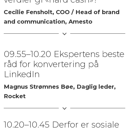
Cecilie Fensholt, COO / Head of brand
and communication, Amesto
«Hodet og hjertets balanse, gir livet den
beste sjanse». Det er livsmottoet til
09.55–10.20
Ekspertens beste
gründer Thor Spandow, og filosofien
råd for konvertering på
Amesto-konsernet er bygget på. Men
LinkedIn
selv om samfunnsansvar alltid har vært
viktig for eierne, ble suksess kun
Magnus Strømnes Bøe, Daglig leder,
beregnet ut fra profitt. Først da vi
Rocket
innførte Trippel bunnlinje, People –
En av Norges mest erfarne digitale
Planet - Profit, som virksomhetsstrategi
eksperter viser deg hvordan du kan
for hele konsernet, ble verdi til KPI. Nå er
10.20–10.45 Derfor er sosiale