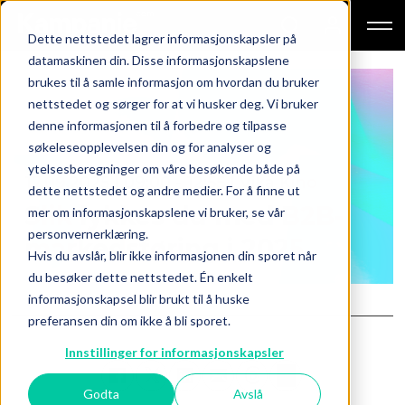
Dette nettstedet lagrer informasjonskapsler på
datamaskinen din. Disse informasjonskapslene
brukes til å samle informasjon om hvordan du bruker
nettstedet og sørger for at vi husker deg. Vi bruker
denne informasjonen til å forbedre og tilpasse
søkeleseopplevelsen din og for analyser og
ytelsesberegninger om våre besøkende både på
17.09.2025 | 09:00 - 12:55 | Vika Kino
dette nettstedet og andre medier. For å finne ut
Slik lykkes du med B2B-
mer om informasjonskapslene vi bruker, se vår
personvernerklæring.
markedsføring i 2025
Hvis du avslår, blir ikke informasjonen din sporet når
du besøker dette nettstedet. Én enkelt
informasjonskapsel blir brukt til å huske
preferansen din om ikke å bli sporet.
Innstillinger for informasjonskapsler
Godta
Avslå