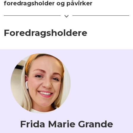
foredragsholder og påvirker
bruk av tematikk, timing og samarbeid.
Produsent Ingunn Rensel deler hvordan
NRK-serien ble løftet frem med et smart
Foredragsholdere
lanseringsløp, organisk spredning og
sterke relasjoner - uten betalt
plassering. Hun viser hvordan ekte
engasjement kan bygges når historien,
karakterene og strategien spiller på lag.
Med seg har hun Elli Rhiannon Müller
Osborne, som deler innsikt i hvordan
hun jobbet med å skape karakteren og
arbeidet med lanseringen.
Frida Marie Grande