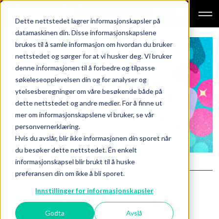
Dette nettstedet lagrer informasjonskapsler på
datamaskinen din. Disse informasjonskapslene
brukes til å samle informasjon om hvordan du bruker
nettstedet og sørger for at vi husker deg. Vi bruker
denne informasjonen til å forbedre og tilpasse
søkeleseopplevelsen din og for analyser og
15.10.2025 | 09:00 - 15:45 | Hotel
ytelsesberegninger om våre besøkende både på
Continental
dette nettstedet og andre medier. For å finne ut
Influencer & SoMe
mer om informasjonskapslene vi bruker, se vår
personvernerklæring.
Marketing 2025
Hvis du avslår, blir ikke informasjonen din sporet når
du besøker dette nettstedet. Én enkelt
informasjonskapsel blir brukt til å huske
preferansen din om ikke å bli sporet.
Innstillinger for informasjonskapsler
Godta
Avslå