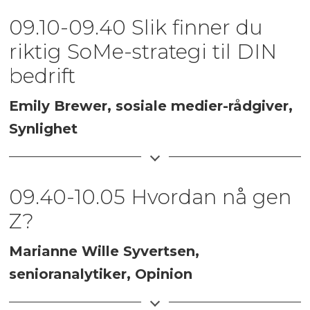
09.10-09.40 Slik finner du
riktig SoMe-strategi til DIN
bedrift
Emily Brewer, sosiale medier-rådgiver,
Synlighet
Få oppskriften til hvordan du nailer
SoMe-strategien for din bedrift. Ved
09.40-10.05 Hvordan nå gen
hjelp av enkle oversikter og grep, vil du
Z?
bli tatt gjennom noen hovedpunkter
Marianne Wille Syvertsen,
som vil hjelpe deg med å lande riktig
senioranalytiker, Opinion
retning for deg og din bedrift, og
deretter få servert noen knep som