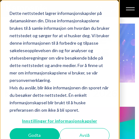
Dette nettstedet lagrer informasjonskapsler på
datamaskinen din. Disse informasjonskapslene
brukes til å samle informasjon om hvordan du bruker
Tag:
nettstedet og sørger for at vi husker deg. Vi bruker
denne informasjonen til å forbedre og tilpasse
merkevarebygging
søkeleseopplevelsen din og for analyser og
ytelsesberegninger om våre besøkende både på
dette nettstedet og andre medier. For å finne ut
mer om informasjonskapslene vi bruker, se vår
personvernerklæring.
Hvis du avslår, blir ikke informasjonen din sporet når
Merkevaredagen 2026
du besøker dette nettstedet. Én enkelt
informasjonskapsel blir brukt til å huske
preferansen din om ikke å bli sporet.
Innstillinger for informasjonskapsler
Godta
Avslå