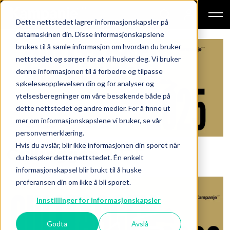
Dette nettstedet lagrer informasjonskapsler på
datamaskinen din. Disse informasjonskapslene
brukes til å samle informasjon om hvordan du bruker
Tag:
nettstedet og sørger for at vi husker deg. Vi bruker
denne informasjonen til å forbedre og tilpasse
gulltaggen
søkeleseopplevelsen din og for analyser og
ytelsesberegninger om våre besøkende både på
dette nettstedet og andre medier. For å finne ut
mer om informasjonskapslene vi bruker, se vår
personvernerklæring.
Hvis du avslår, blir ikke informasjonen din sporet når
Gulltaggen 2025
du besøker dette nettstedet. Én enkelt
informasjonskapsel blir brukt til å huske
preferansen din om ikke å bli sporet.
Innstillinger for informasjonskapsler
Godta
Avslå